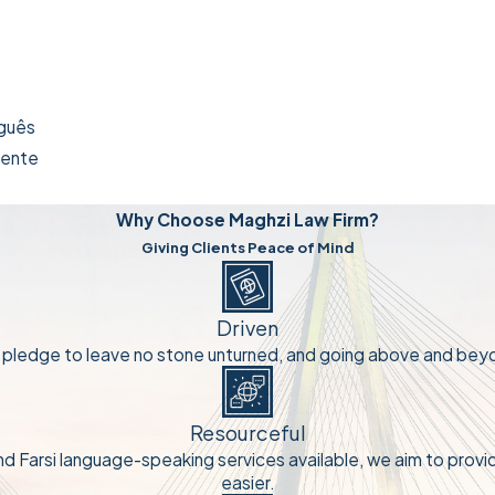
uguês
ciente
Why Choose Maghzi Law Firm?
Giving Clients Peace of Mind
Driven
e pledge to leave no stone unturned, and going above and beyo
Resourceful
nd Farsi language-speaking services available, we aim to prov
easier.