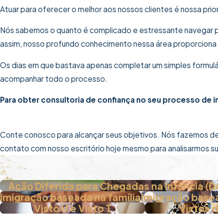
Atuar para oferecer o melhor aos nossos clientes é nossa prio
Nós sabemos o quanto é complicado e estressante navegar p
assim, nosso profundo conhecimento nessa área proporciona tr
Os dias em que bastava apenas completar um simples formulário
acompanhar todo o processo.
Para obter consultoria de confiança no seu processo de
Conte conosco para alcançar seus objetivos. Nós fazemos de
contato com nosso escritório hoje mesmo para analisarmos s
Ação Diferida para Chegadas na Infância (
Imigração baseada na família
Imigração base
Visto U e Visto T
Vistos 