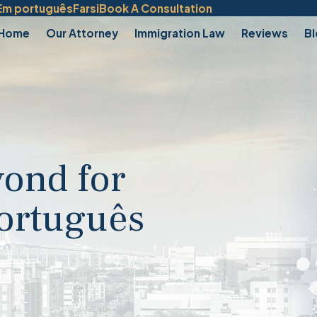
Em português
Farsi
Book A Consultation
Home
Our Attorney
Immigration Law
Reviews
B
ond for
português