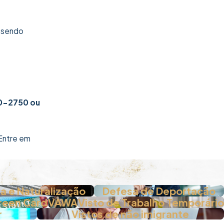
, sendo
00-2750
ou
Entre em
a e Naturalização
Defesa de Deportação
reen Card
VAWA
Visto de Trabalho Temporário
r
Vistos de não imigrante