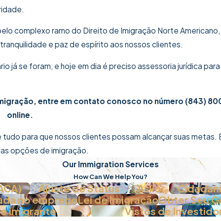
ridade.
elo complexo ramo do Direito de Imigração Norte Americano
anquilidade e paz de espírito aos nossos clientes.
 já se foram, e hoje em dia é preciso assessoria jurídica para
 imigração, entre em contato conosco no número
(843) 8
online.
 tudo para que nossos clientes possam alcançar suas metas. 
uas opções de imigração.
Our Immigration Services
How Can We Help You?
DACA)
Ajuste de Status
Asilo
Cidadani
ada no emprego
Lei de Imigração
Obter Seu G
de imigrante
Vistos de Investido