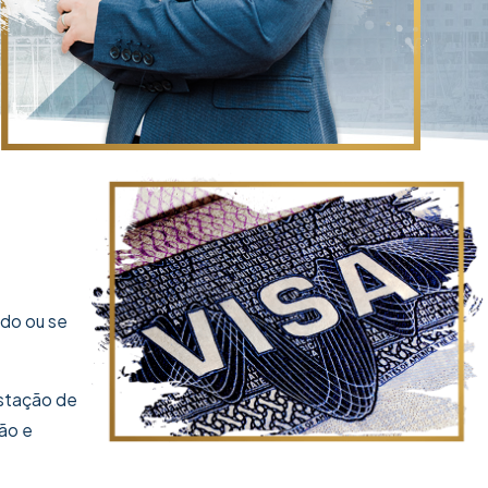
ndo ou se
estação de
ão e