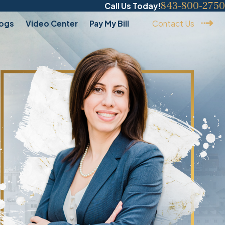
843-800-2750
Call Us Today!
logs
Video Center
Pay My Bill
Contact Us