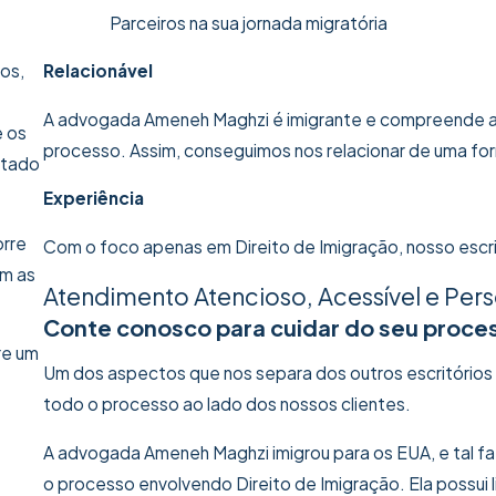
Parceiros na sua jornada migratória
os,
Relacionável
A advogada Ameneh Maghzi é imigrante e compreende as
e os
processo. Assim, conseguimos nos relacionar de uma fo
ltado
Experiência
orre
Com o foco apenas em Direito de Imigração, nosso escri
em as
Atendimento Atencioso, Acessível e Per
Conte conosco para cuidar do seu proce
re um
Um dos aspectos que nos separa dos outros escritório
todo o processo ao lado dos nossos clientes.
A advogada Ameneh Maghzi imigrou para os EUA, e tal f
o processo envolvendo Direito de Imigração. Ela possui