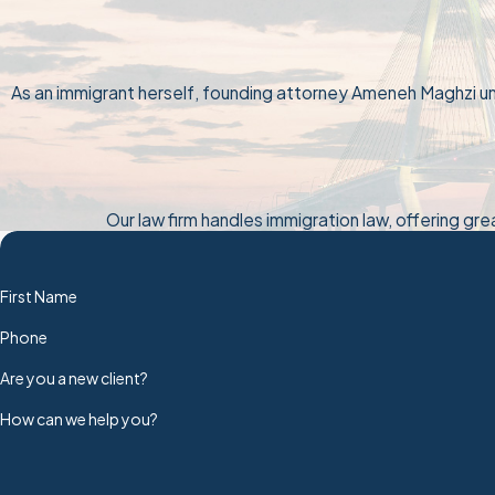
As an immigrant herself, founding attorney Ameneh Maghzi und
Our law firm handles immigration law, offering gre
First Name
Phone
Are you a new client?
How can we help you?